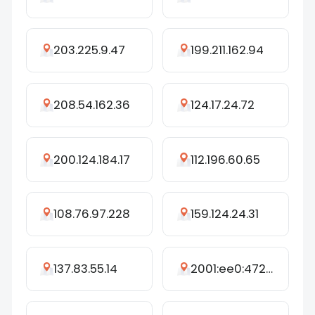
203.225.9.47
199.211.162.94
208.54.162.36
124.17.24.72
200.124.184.17
112.196.60.65
108.76.97.228
159.124.24.31
137.83.55.14
2001:ee0:4721:91e0:f166:3742:bdb0:c249