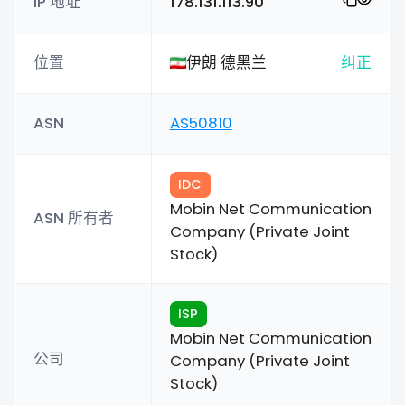
IP 地址
178.131.113.90
位置
伊朗 德黑兰
纠正
ASN
AS50810
IDC
Mobin Net Communication
ASN 所有者
Company (Private Joint
Stock)
ISP
Mobin Net Communication
公司
Company (Private Joint
Stock)