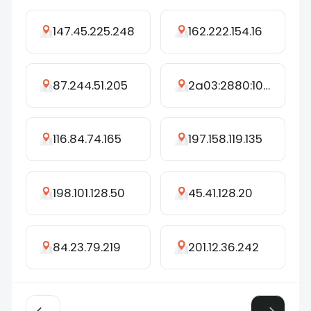
147.45.225.248
162.222.154.16
87.244.51.205
2a03:2880:10ff:4e::41
116.84.74.165
197.158.119.135
198.101.128.50
45.41.128.20
84.23.79.219
201.12.36.242