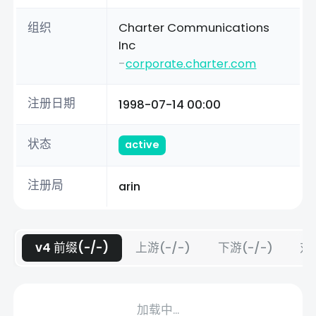
组织
Charter Communications
Inc
-
corporate.charter.com
注册日期
1998-07-14 00:00
状态
active
注册局
arin
v4 前缀(-/-)
上游(-/-)
下游(-/-)
对等
加载中...